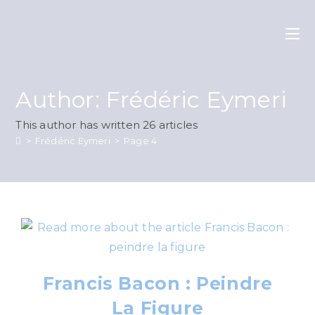
Author:
Frédéric Eymeri
This author has written 26 articles
>
Frédéric Eymeri
>
Page 4
Francis Bacon : Peindre
La Figure