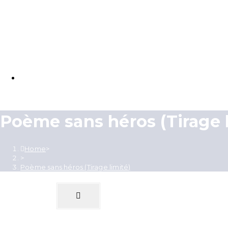
La Galerie Complète
Poème sans héros (Tirage l
Home
>
>
Poème sans héros (Tirage limité)