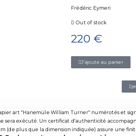
Frédéric Eymeri
Out of stock
220
€
J'ajoute au panier
j
pier art "Hanemüle William Turner" numérotés et signés 
 sera exécuté. Un certificat d'authenticité accompag
 (de plus que la dimension indiquée) assure une finit