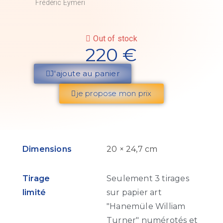
Frédéric Eymeri
Out of stock
220
€
J'ajoute au panier
je propose mon prix
Dimensions
20 × 24,7 cm
Tirage
Seulement 3 tirages
limité
sur papier art
"Hanemüle William
Turner" numérotés et