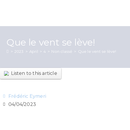
Que le vent se lève!
>
2023
>
April
>
4
>
Non classé
>
Que le vent se lève!
Listen to this article
Frédéric Eymeri
04/04/2023